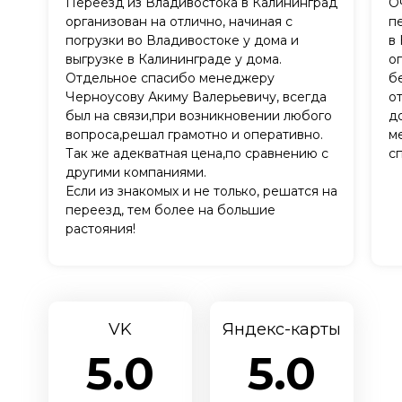
Переезд из Владивостока в Калининград
О
организован на отлично, начиная с
п
погрузки во Владивостоке у дома и
в
выгрузке в Калининграде у дома.
о
Отдельное спасибо менеджеру
б
Черноусову Акиму Валерьевичу, всегда
о
был на связи,при возникновении любого
д
вопроса,решал грамотно и оперативно.
м
Так же адекватная цена,по сравнению с
с
другими компаниями.
Если из знакомых и не только, решатся на
переезд, тем более на большие
растояния!
VK
Яндекс-карты
5.0
5.0